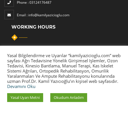
Phone :
03124176487
Email :
info@kamilyazicioglu.com
WORKING HOURS
Yasal Bilgilendirme ve Uyarılar “kamilyazicioglu.com” web
Monday – Friday :
11:00 - 18:00
sayfası Ağrı Tedavisine Yönelik Girişimsel Işlemler, Ozon
Tedavisi, Kinesio Bantlama, Manuel Terapi, Kas Iskelet
Saturday :
10:00 - 14:00
Sistemi Ağrıları, Ortopedik Rehabilitasyon, Omurilik
Yaralanmaları Ve Ampute Rehabilitasyonu konularında
Sunday :
--
uzman Prof.Dr. Kamil Yazıcıoğlu’ın kişisel web sayfasıdır.
Devamını Oku
Yasal Uyarı Metni
Okudum Anladım
Copyright © 2025 - Prof. Dr. Kamil
YAZICIOĞLU