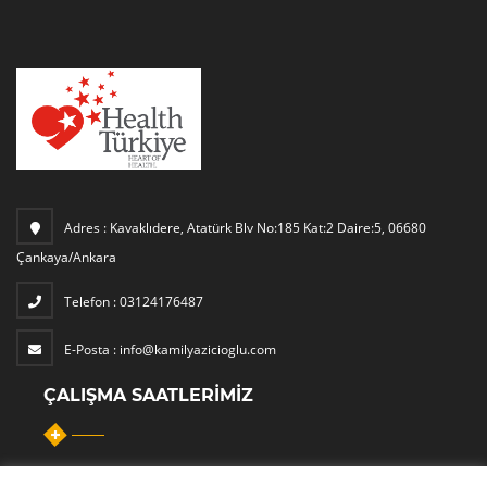
Adres :
Kavaklıdere, Atatürk Blv No:185 Kat:2 Daire:5, 06680
Çankaya/Ankara
Telefon :
03124176487
E-Posta :
info@kamilyazicioglu.com
ÇALIŞMA SAATLERIMIZ