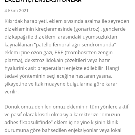
4 Ekim 2021
Kıkırdak harabiyeti, eklem sıvısında azalma ile seyreden
diz ekleminin kireçlenmesinde (gonartroz) , gençlerde
diz kapağı ile diz eklemi arasındaki uyumsuzluktan
kaynaklanan “patello femoral ağrı sendromunda”
eklem içine ozon gazı, PRP (trombositten zengin
plazma), dekstroz lidokain çözeltileri veya hazır
hyalurinik asit preperatları enjekte edilebilir. Hangi
tedavi yönteminin seçileceğine hastanın yaşına,
şikayetine ve fizik muayene bulgularına göre karar
verilir.
Donuk omuz denilen omuz ekleminin tüm yönlere aktif
ve pasif olarak kısıtlı olmasıyla karekterize “omuzun
adhesif kapsulit’inde” eklem içine yine kişinin klinik
durumuna göre bahsedilen enjeksiyonlar veya lokal