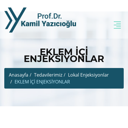
EKLEM İÇİ
ENJEKSİYONLAR
Anasayfa
Tedavilerimiz
Lokal Enjeksiyonlar
EKLEM İÇİ ENJEKSİYONLAR