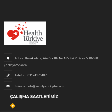
Adres :
Kavaklıdere, Atatürk Blv No:185 Kat:2 Daire:5, 06680
Çankaya/Ankara
Telefon :
03124176487
E-Posta :
info@kamilyazicioglu.com
ÇALIŞMA SAATLERIMIZ