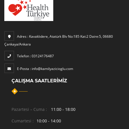
Adres :
Kavaklıdere, Atatürk Blv No:185 Kat:2 Daire:5, 06680
Çankaya/Ankara
Telefon :
03124176487
E-Posta :
info@kamilyazicioglu.com
ÇALIŞMA SAATLERIMIZ
Pazartesi – Cuma :
11:00 - 18:00
Cumartesi :
10:00 - 14:00